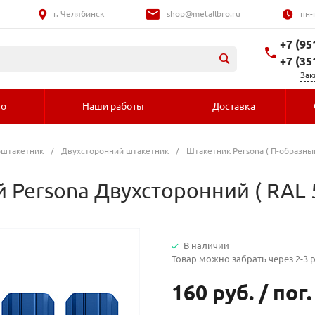
г. Челябинск
shop@metallbro.ru
пн-
+7 (95
+7 (35
Зак
во
Наши работы
Доставка
оштакетник
/
Двухсторонний штакетник
/
Штакетник Persona ( П-образный
Persona Двухсторонний ( RAL 
В наличии
Товар можно забрать через 2-3 
160 руб.
/
пог.