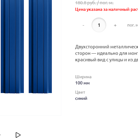
180.8 руб. /
пог. м.
Цена указана за наличный рас
-
+
пог. м
Двухсторонний металлическ
сторон — идеально для монт
красивый вид с улицы и из д
Ширина
100 мм
Цвет
синий