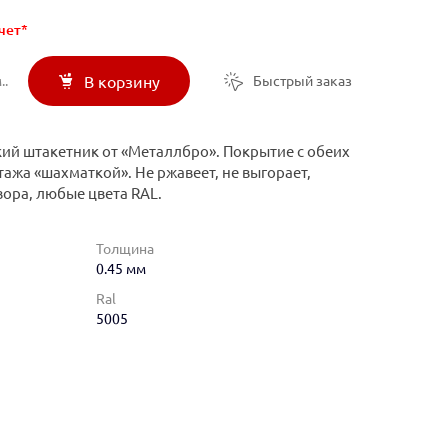
чет*
..
Быстрый заказ
В корзину
ий штакетник от «Металлбро». Покрытие с обеих
ажа «шахматкой». Не ржавеет, не выгорает,
вора, любые цвета RAL.
Толщина
0.45 мм
Ral
5005