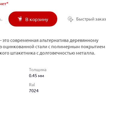
чет*
..
Быстрый заказ
В корзину
 это современная альтернатива деревянному
из оцинкованной стали с полимерным покрытием
ского штакетника с долговечностью металла.
Толщина
0.45 мм
Ral
7024