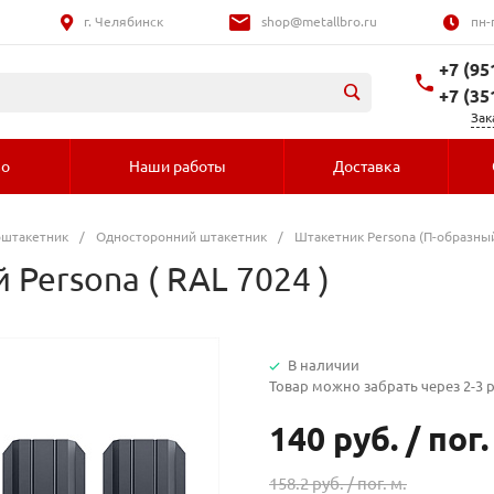
г. Челябинск
shop@metallbro.ru
пн-
+7 (95
+7 (35
Зак
во
Наши работы
Доставка
оштакетник
/
Односторонний штакетник
/
Штакетник Persona (П-образны
Persona ( RAL 7024 )
В наличии
Товар можно забрать через 2-3 
140 руб.
/
пог.
158.2 руб. /
пог. м.