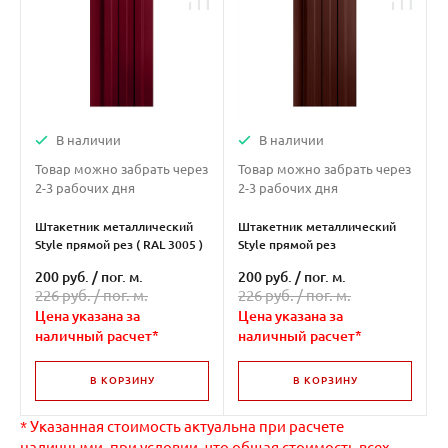
В наличии
В наличии
Товар можно забрать через
Товар можно забрать через
2-3 рабочих дня
2-3 рабочих дня
Штакетник металлический
Штакетник металлический
Style прямой рез ( RAL 3005 )
Style прямой рез
двухсторонний ( RAL 8017 )
200 руб.
/
пог. м.
200 руб.
/
пог. м.
226 руб. /
пог. м.
226 руб. /
пог. м.
Цена указана за
Цена указана за
наличный расчет*
наличный расчет*
В КОРЗИНУ
В КОРЗИНУ
* Указанная стоимость актуальна при расчете
наличными, при условии, что общая стоимость всех