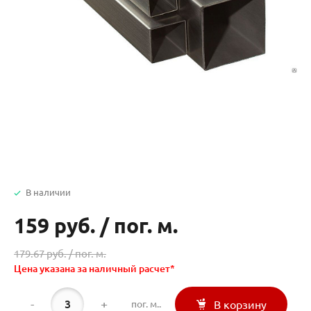
В наличии
159 руб.
/
пог. м.
179.67 руб. /
пог. м.
Цена указана за наличный расчет*
-
+
пог. м..
В корзину