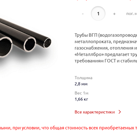
-
+
пог. м
Трубы ВГП (водогазопровод
металлопроката, предназна
газоснабжения, отопления 
«Металлбро» предлагает тру
требованиям ГОСТ и стабил
Толщина
2,8 мм
Вес 1м
1,66 кг
Все характеристики
ными, при условии, что общая стоимость всех приобретаемых т