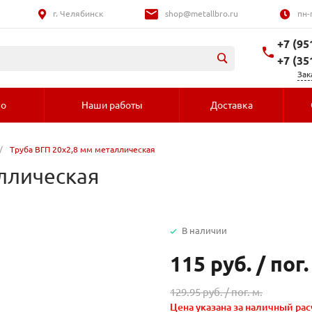
г. Челябинск
shop@metallbro.ru
пн-
+7 (95
+7 (35
Зак
во
Наши работы
Доставка
/
Труба ВГП 20х2,8 мм металлическая
аллическая
В наличии
115 руб.
/
пог.
129.95 руб. /
пог. м.
Цена указана за наличный рас