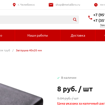
г. Челябинск
shop@metallbro.ru
пн-
+7 (95
+7 (35
Зак
во
Наши работы
Доставка
ля труб
/
Заглушка 40х20 мм
В наличии
8 руб.
/
шт
9.04 руб. /
шт
Цена указана за наличный рас