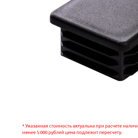
* Указанная стоимость актуальна при расчете налич
менее 5 000 рублей цена подлежит пересчету.