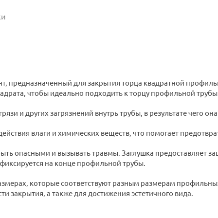
ки
нт, предназначенный для закрытия торца квадратной профильн
адрата, чтобы идеально подходить к торцу профильной трубы
зи и других загрязнений внутрь трубы, в результате чего она 
действия влаги и химических веществ, что помогает предотвр
быть опасными и вызывать травмы. Заглушка предоставляет з
 фиксируется на конце профильной трубы.
азмерах, которые соответствуют разным размерам профильных
и закрытия, а также для достижения эстетичного вида.