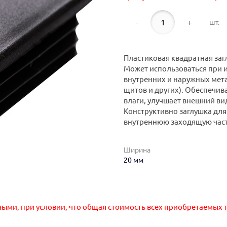
-
+
шт.
Пластиковая квадратная заг
Может использоваться при и
внутренних и наружных мет
щитов и других). Обеспечива
влаги, улучшает внешний ви
Конструктивно заглушка для
внутреннюю заходящую часть
Ширина
20 мм
ными, при условии, что общая стоимость всех приобретаемых т