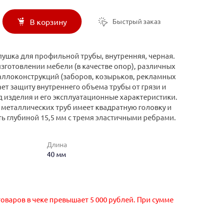
Быстрый заказ
В корзину
лушка для профильной трубы, внутренняя, черная.
зготовлении мебели (в качестве опор), различных
аллоконструкций (заборов, козырьков, рекламных
ет защиту внутреннего объема трубы от грязи и
д изделия и его эксплуатационные характеристики.
 металлических труб имеет квадратную головку и
 глубиной 15,5 мм с тремя эластичными ребрами.
Длина
40 мм
оваров в чеке превышает 5 000 рублей. При сумме