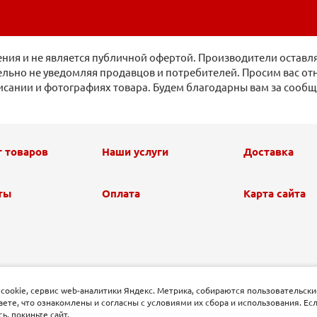
ия и не является публичной офертой. Производители оставля
льно не уведомляя продавцов и потребителей. Просим вас отн
исании и фотографиях товара. Будем благодарны вам за сооб
г товаров
Наши услуги
Доставка
ты
Оплата
Карта сайта
 cookie, сервис web-аналитики Яндекс. Метрика, собираются пользовательски
аете, что ознакомлены и согласны с условиями их сбора и использования. Есл
, покиньте сайт.