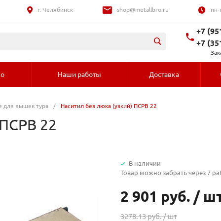
г. Челябинск
shop@metallbro.ru
пн-
+7 (95
+7 (35
Зак
во
Наши работы
Доставка
 для вышек тура
/
Наситил без люка (узкий) ПСРВ 22
 ПСРВ 22
В наличии
Товар можно забрать через 7 р
2 901 руб.
/
ш
3278.13 руб. /
шт