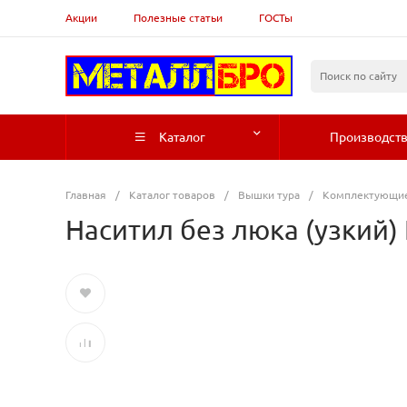
Акции
Полезные статьи
ГОСТы
Каталог
Производст
Главная
/
Каталог товаров
/
Вышки тура
/
Комплектующие
Наситил без люка (узкий)