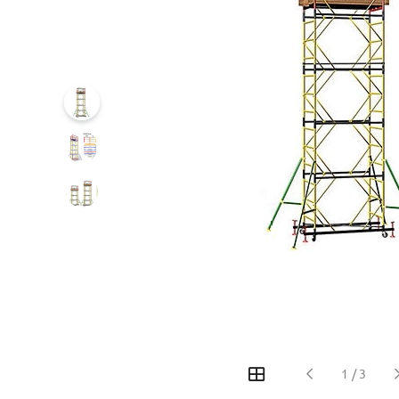
1
/
3