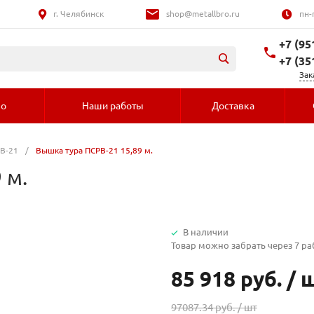
г. Челябинск
shop@metallbro.ru
пн-
+7 (95
+7 (35
Зак
во
Наши работы
Доставка
В-21
/
Вышка тура ПСРВ-21 15,89 м.
 м.
В наличии
Товар можно забрать через 7 р
85 918 руб.
/
97087.34 руб. /
шт